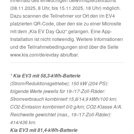
innerhalb des einwöchigen Gewinnspielzeitraums
(08.11.2025, 8 Uhr, bis 15.11.2025, 18 Uhr) möglich.
Dazu scannen die Teilnehmer vor Ort den im EV4
platzierten QR-Code, über den sie zu einer Microsite
mit dem „Kia EV Day Quiz“ gelangen. Eine App-
Installation ist nicht notwendig. Weitere Informationen
und die Teilnahmebedingungen sind über die Seite
www.kia.com/de/evday abrufbar.
*
Kia EV3 mit 58,3-kWh-Batterie
(Strom/Reduktionsgetriebe); 150 kW (204 PS):
folgende Werte jeweils für 19-/17-Zoll-Räder:
Stromverbrauch kombiniert 15,8/14,9 kWh/100 km;
CO2-Emission kombiniert 0/0 g/km; CO2-Klasse A/A.
Reichweite gewichtet (max., 19-/17-Zoll-Räder):
414/436 km.
Kia EV3 mit 81,4-kWh-Batterie